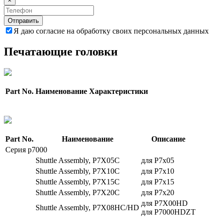
×
Отправить
Я даю согласие на обработку своих персональных данных
Печатающие головки
Part No.
Наименование
Характеристики
Part No.
Наименование
Описание
Серия p7000
Shuttle Assembly, P7X05C
для Р7х05
Shuttle Assembly, P7X10C
для Р7х10
Shuttle Assembly, P7X15C
для Р7х15
Shuttle Assembly, P7X20C
для Р7х20
для P7X00HD
Shuttle Assembly, P7X08HC/HD
для P7000HDZT