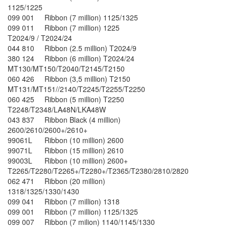
1125/1225
099 001
Ribbon (7 million) 1125/1325
099 011
Ribbon (7 million) 1225
T2024/9 / T2024/24
044 810
Ribbon (2.5 million) T2024/9
380 124
Ribbon (6 million) T2024/24
MT130/MT150/T2040/T2145/T2150
060 426
Ribbon (3,5 million) T2150
MT131/MT151//2140/T2245/T2255/T2250
060 425
Ribbon (5 million) T2250
T2248/T2348/LA48N/LKA48W
043 837
Ribbon Black (4 million)
2600/2610/2600+/2610+
99061L
Ribbon (10 million) 2600
99071L
Ribbon (15 million) 2610
99003L
Ribbon (10 million) 2600+
T2265/T2280/T2265+/T2280+/T2365/T2380/2810/2820
062 471
Ribbon (20 million)
1318/1325/1330/1430
099 041
Ribbon (7 million) 1318
099 001
Ribbon (7 million) 1125/1325
099 007
Ribbon (7 milion) 1140/1145/1330