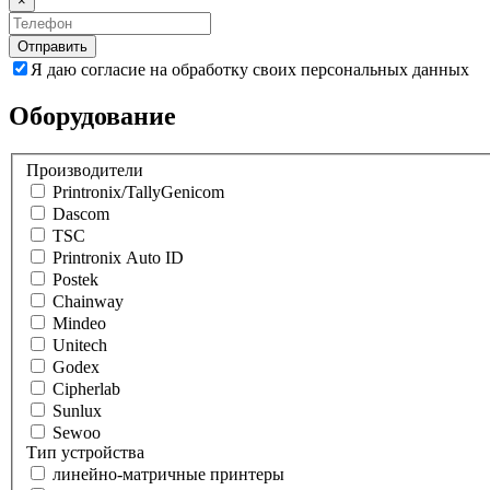
×
Отправить
Я даю согласие на обработку своих персональных данных
Оборудование
Производители
Printronix/TallyGenicom
Dascom
TSC
Printronix Auto ID
Postek
Chainway
Mindeo
Unitech
Godex
Cipherlab
Sunlux
Sewoo
Тип устройства
линейно-матричные принтеры