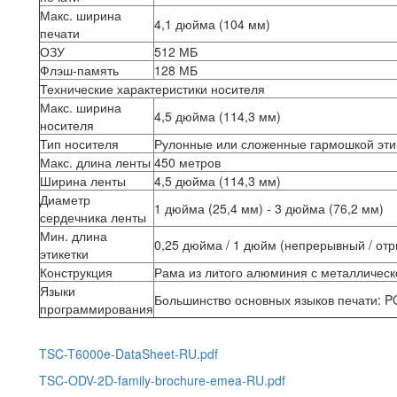
Макс. ширина
4,1 дюйма (104 мм)
печати
ОЗУ
512 МБ
Флэш-память
128 МБ
Технические характеристики носителя
Макс. ширина
4,5 дюйма (114,3 мм)
носителя
Тип носителя
Рулонные или сложенные гармошкой этик
Макс. длина ленты
450 метров
Ширина ленты
4,5 дюйма (114,3 мм)
Диаметр
1 дюйма (25,4 мм) - 3 дюйма (76,2 мм)
сердечника ленты
Мин. длина
0,25 дюйма / 1 дюйм (непрерывный / от
этикетки
Конструкция
Рама из литого алюминия с металлическ
Языки
Большинство основных языков печати: 
программирования
TSC-T6000e-DataSheet-RU.pdf
TSC-ODV-2D-family-brochure-emea-RU.pdf