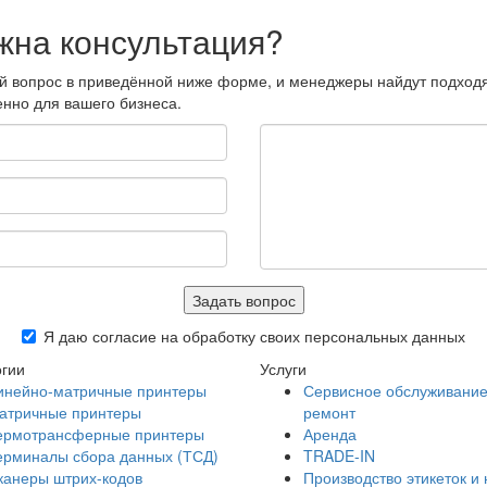
жна консультация?
ой вопрос в приведённой ниже форме, и менеджеры найдут подхо
нно для вашего бизнеса.
Задать вопрос
Я даю согласие на обработку своих персональных данных
гии
Услуги
инейно-матричные принтеры
Сервисное обслуживание
атричные принтеры
ремонт
ермотрансферные принтеры
Аренда
ерминалы сбора данных (ТСД)
TRADE-IN
канеры штрих-кодов
Производство этикеток и 