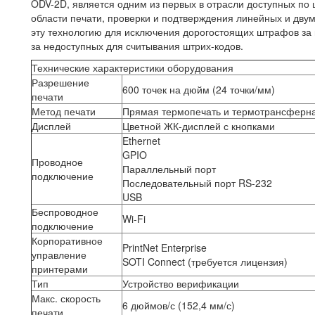
ODV-2D, является одним из первых в отрасли доступных по
области печати, проверки и подтверждения линейных и двум
эту технологию для исключения дорогостоящих штрафов за н
за недоступных для считывания штрих-кодов.
Технические характеристики оборудования
Разрешение
600 точек на дюйм (24 точки/мм)
печати
Метод печати
Прямая термопечать и термотрансферна
Дисплей
Цветной ЖК-дисплей с кнопками
Ethernet
GPIO
Проводное
Параллельный порт
подключение
Последовательный порт RS-232
USB
Беспроводное
Wi-Fi
подключение
Корпоративное
PrintNet Enterprise
управление
SOTI Connect (требуется лицензия)
принтерами
Тип
Устройство верификации
Макс. скорость
6 дюймов/с (152,4 мм/с)
печати