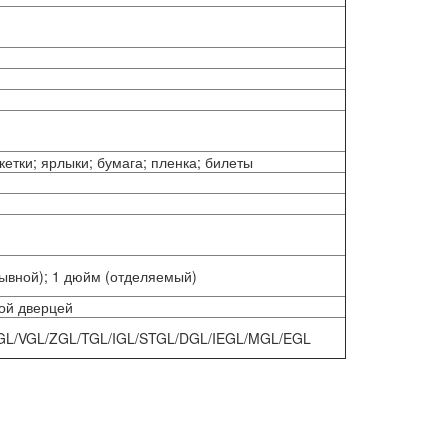
етки; ярлыки; бумага; пленка; билеты
рывной); 1 дюйм (отделяемый)
ой дверцей
PGL/VGL/ZGL/TGL/IGL/STGL/DGL/IEGL/MGL/EGL