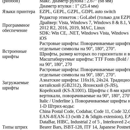
(риббон)
Макс. диаметр рулона : 2.67“ (68 мм)
Диаметр втулки : 1” (25.4 мм)
Языки принтера
EZPL, GEPL, GZPL, GDPL auto switch
Редактор этикеток : GoLabel (только для EZ
Драйвер: Vista, Windows 7, Windows 8 & 8.1, 
Программное
2012 R2, 2016, 2019, MAC, Linux
обеспечение
SDK: Win CE, .NET, Windows Vista, Windows 7
iOS
Растровые шрифты: Поворачиваемые шрифты н
отдельные символы на 90°, 180°, 270°.
Встроенные
Шрифты, размер которых по горизонтали и в
шрифты
Масштабируемые шрифты: TTF Fonts (Bold / I
на 90°, 180°, 270
Растровые шрифты: Поворачиваемые шрифты н
отдельные символы на 90°, 180°, 270°.
Азиатские шрифты: 116x16, 24x24. Традици
Загружаемые
китайский (GB2312), Японский (S-JIS),
шрифты
Корейский (KS-X1001). Шрифты с 8-ми крат
вертикали, поворачиваемые на 90°, 180°, 27
Italic / Underline ). Поворачиваемые шрифты н
1-D Штрих-коды:
China Postal Code, Codabar, Code 11, Code 32,C
EAN-8/EAN-13 (with 2 & 5digits extension), 
DataBar, HIBC, Industrial 2 of 5 , Interleaved 2-o
Типы штрих
Bearer Bars, ISBT-128, ITF 14, Japanese Postnet