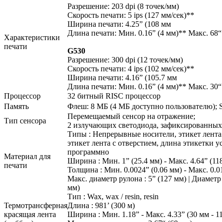
Разрешение: 203 dpi (8 точек/мм)
Скорость печати: 5 ips (127 мм/сек)**
Ширина печати: 4.25” (108 мм
Длина печати: Мин. 0.16” (4 мм)** Макс. 68“
Характеристики
печати
G530
Разрешение: 300 dpi (12 точек/мм)
Скорость печати: 4 ips (102 мм/сек)**
Ширина печати: 4.16” (105.7 мм
Длина печати: Мин. 0.16” (4 мм)** Макс. 30“
Процессор
32 битный RISC процессор
Память
Флеш: 8 МБ (4 МБ доступно пользователю)
Перемещаемый сенсор на отражение;
Тип сенсора
2 излучающих светодиода, зафиксированных
Типы : Непрерывные носители, этикет лента 
этикет лента с отверстием, длина этикетки 
программно
Материал для
Ширина : Мин. 1” (25.4 мм) - Макс. 4.64” (11
печати
Толщина : Мин. 0.0024” (0.06 мм) - Макс. 0.0
Макс. диаметр рулона : 5” (127 мм) | Диаметр в
мм)
Тип : Wax, wax / resin, resin
Термотрансферная
Длина : 981’ (300 м)
красящая лента
Ширина : Мин. 1.18” - Макс. 4.33” (30 мм - 1