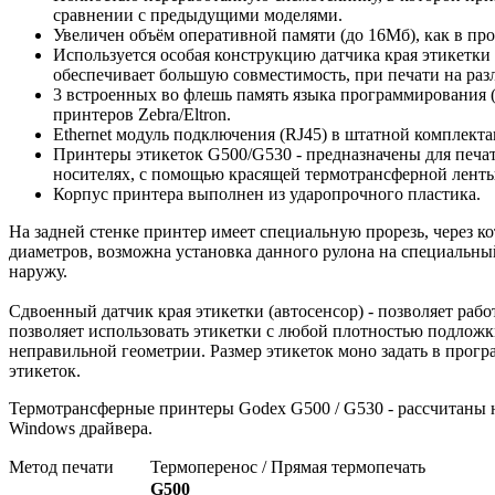
сравнении с предыдущими моделями.
Увеличен объём оперативной памяти (до 16Мб), как в п
Используется особая конструкцию датчика края этикетки 
обеспечивает большую совместимость, при печати на раз
3 встроенных во флешь память языка программирования 
принтеров Zebra/Eltron.
Ethernet модуль подключения (RJ45) в штатной комплекта
Принтеры этикеток G500/G530 - предназначены для печа
носителях, с помощью красящей термотрансферной ленты 
Корпус принтера выполнен из ударопрочного пластика.
На задней стенке принтер имеет специальную прорезь, через 
диаметров, возможна установка данного рулона на специальный
наружу.
Сдвоенный датчик края этикетки (автосенсор) - позволяет раб
позволяет использовать этикетки с любой плотностью подложки
неправильной геометрии. Размер этикеток моно задать в прогр
этикеток.
Термотрансферные принтеры Godex G500 / G530 - рассчитаны н
Windows драйвера.
Метод печати
Термоперенос / Прямая термопечать
G500