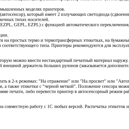
ромышленных моделях принтеров.
(автосенсор), который имеет 2 излучающих светодиода (сдвоенны
личных типах носителей.
(EZPL, GEPL, EZPL) с функцией автоматического переключения,
ции.
ти на простых термо и термотрансферных этикетках, на бумажн
соответствующего типа. Принтеры рекомендуются для эксплуата
которую можно ввести нестандартный печатный материал наружу
 внешний держатель больших рулонов (заказывается дополнитель
отать в 2-х режимах: "На отражение" или "На просвет" или "Ав
, а также этикетки с "черной меткой". Положение сенсора можно
амме печати, либо перевести принтер в автосенсорный режим раб
а совместную работу с 1С любых версий. Распечатка этикеток 