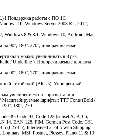
PL) I Поддержка работы с ПО 1С
Windows 10, Windows Server 2008 R2, 2012,
, Windows 8 & 8.1, Windows 10, Android, Mac,
а 90°, 180°, 270°, поворачиваемые
ертикали можно увеличивать в 8 раз.
talic / Underline ). Поворачиваемые шрифты
а 90°, 180°, 270°, поворачиваемые
онный китайский (BIG-5), Упрощенный
ным увеличением по горизонтали и
0° Масштабируемые шрифты: TTF Fonts (Bold /
а 90°, 180°, 270
ode 39, Code 93, Code 128 (subset A, B, C),
EAN 14, EAN 128, FIM, German Post Code, GS1
f-5 (I 2 of 5), Interleaved 2- of-5 with Shipping
, Logmars, MSI, Postnet, Plessey, Planet 11 & 13