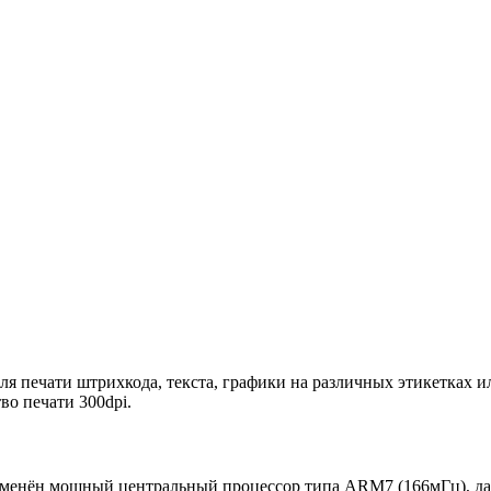
я печати штрихкода, текста, графики на различных этикетках
во печати 300dpi.
именён мощный центральный процессор типа ARM7 (166мГц), д