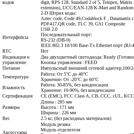
кодов
digit, RPS 128, Standard 2 of 5, Telepen, Matri
extension), UCC/EAN-128 K-Mart and Random
2-D Штрих коды:
Aztec code, Code 49,Codablock F , Datamatrix
PDF417,QR code, TLC 39, GS1 Composite
USB 2.0
Последовательный порт:
Интерфейсы
RS-232 (DB-9)
IEEE 802.3 10/100 Base-Tx Ethernet порт (RJ-
RTC
Нет
Индикация и
Два двухцветный светодиода: Ready (Готовнос
управление
Кнопка управления : FEED
Питание
Импульсный внешний сетевой адаптер,100/24
Работа: От 5°C до 40°C
Температура
Хранение: От -20°C до 60°C
Работа: 30-85%, без конденсации
Влажность
Хранение: 10-90%, без конденсации
Сертификация
CE (EMC), FCC Class A, CB, CCC, cUL, KC
Длина : 285 мм
Размеры
Высота : 171 мм
Ширина : 226 мм
Вес
2.5 кг, (без расходных материалов)
Модуль резака
Модуль отделителя
Аксессуары