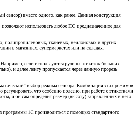
й сенсор) вместо одного, как ранее. Данная конструкция
 позволяют использовать любое ПО предназначенное для
ых, полипропиленовых, тканевых, нейлоновых и других
ции в магазинах, супермаркетах или на складах.
. Например, если используются рулоны этикеток больших
но), и далее ленту пропускается через данную прорезь
томатический" выбор режима сенсора. Комбинация этих режимов
 регулировать, что особенно полезно, при работе с этикетками
оты, и он сам определит размер (высоту) заправленных в него
из программы 1С производиться с помощью стандартного