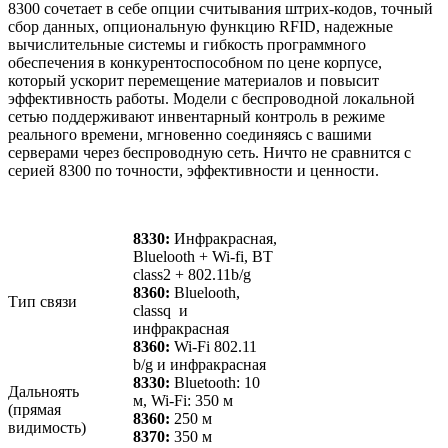
8300 сочетает в себе опции считывания штрих-кодов, точный
сбор данных, опциональную функцию RFID, надежные
вычислительные системы и гибкость программного
обеспечения в конкурентоспособном по цене корпусе,
который ускорит перемещение материалов и повысит
эффективность работы. Модели с беспроводной локальной
сетью поддерживают инвентарный контроль в режиме
реального времени, мгновенно соединяясь с вашими
серверами через беспроводную сеть. Ничто не сравнится с
серией 8300 по точности, эффективности и ценности.
8330:
Инфракрасная,
Bluelooth + Wi-fi, BT
class2 + 802.11b/g
8360:
Bluelooth,
Тип связи
classq и
инфракрасная
8360:
Wi-Fi 802.11
b/g и инфракрасная
8330:
Bluetooth: 10
Дальноять
м, Wi-Fi: 350 м
(прямая
8360:
250 м
видимость)
8370:
350 м