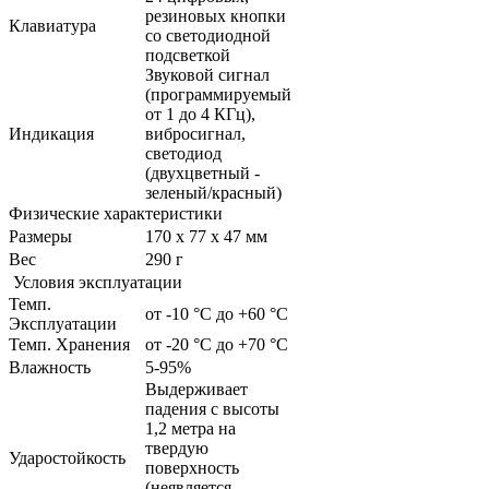
резиновых кнопки
Клавиатура
со светодиодной
подсветкой
Звуковой сигнал
(программируемый
от 1 до 4 КГц),
Индикация
вибросигнал,
светодиод
(двухцветный -
зеленый/красный)
Физические характеристики
Размеры
170 x 77 x 47 мм
Bec
290 г
Условия эксплуатации
Темп.
от -10 °C до +60 °C
Эксплуатации
Темп. Хранения
от -20 °C до +70 °C
Влажность
5-95%
Выдерживает
падения с высоты
1,2 метра на
твердую
Ударостойкость
поверхность
(неявляется