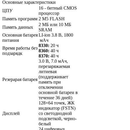
Основные характеристики
16 - битный CMOS
ЦПУ
процессор
Память программ
2 M5 FLASH
2 МБ или 10 МБ
Память данных
SRAM
Основная батарея
LI-ion 3.8 В, 1800
питания
мАч
8330:
20 ч
Время работы без
8360:
40 ч
подзарядк
8370:
40 ч
3.0 В, 7.0 мАч,
перезаряжаемая
литиевая
(поддерживает
Резерарая батарея
память при
отключении
основной батареи в
течение 36 дней)
128×64 точек, ЖК
индикатор (FSTN)
Дисплей
со светодиодной
подсветкой, черно-
белый
24 цифровых,